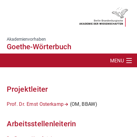
Akademienvorhaben
Goethe-Wörterbuch
MENU
SUCHE
Projektleiter
ÜBERBLICK
PERSONEN
Prof. Dr. Ernst Osterkamp
(OM, BBAW)
EDITIONEN
Arbeitsstellenleiterin
AKTUELLES